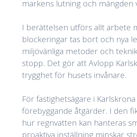
markens lutning och mängden v
I berättelsen utförs allt arbet
blockeringar tas bort och nya le
miljövänliga metoder och tekni
stopp. Det gör att Avlopp Karls
trygghet för husets invånare.
För fastighetsägare i Karlskron
förebyggande åtgärder. I den fi
hur regnvatten kan hanteras sma
proaktiva inställning minskar s