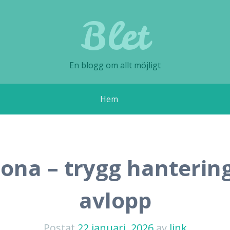
Blet
En blogg om allt möjligt
Hem
ona – trygg hanterin
avlopp
Postat
22 januari, 2026
av
link