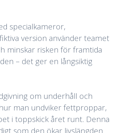
med specialkameror,
 fiktiva version använder teamet
h minskar risken för framtida
den – det ger en långsiktig
rådgivning om underhåll och
 hur man undviker fettproppar,
et i toppskick året runt. Denna
idigt som den ökar livslängden