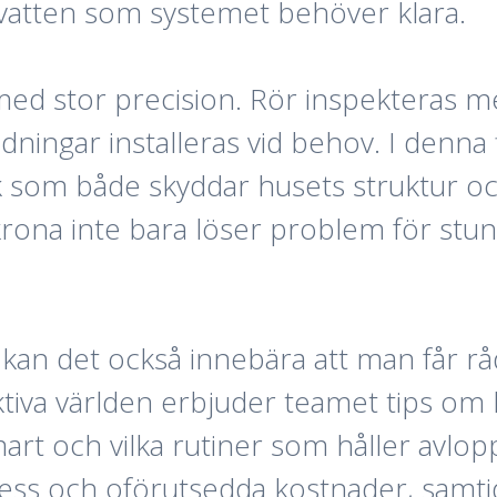
atten som systemet behöver klara.
e med stor precision. Rör inspekteras 
dningar installeras vid behov. I denna
k som både skyddar husets struktur oc
krona inte bara löser problem för stun
a kan det också innebära att man får 
ktiva världen erbjuder teamet tips om
rt och vilka rutiner som håller avlopp
tress och oförutsedda kostnader, samt