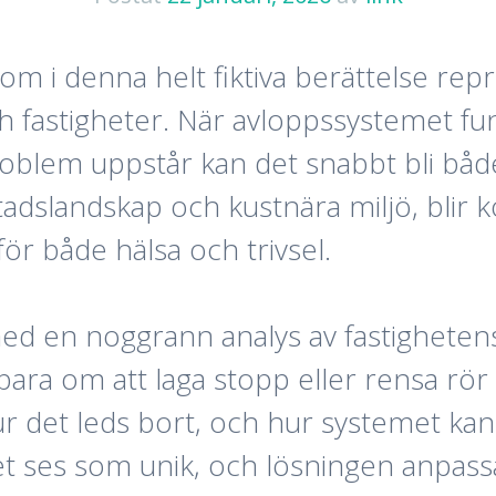
som i denna helt fiktiva berättelse rep
ch fastigheter. När avloppssystemet f
blem uppstår kan det snabbt bli både
tadslandskap och kustnära miljö, blir 
ör både hälsa och trivsel.
t med en noggrann analys av fastigheten
ara om att laga stopp eller rensa rör 
ur det leds bort, och hur systemet kan
et ses som unik, och lösningen anpass