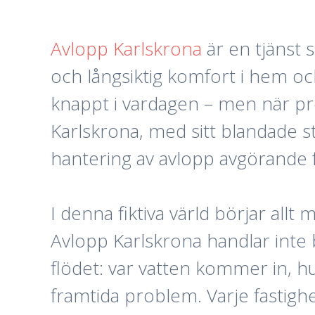
Avlopp Karlskrona
är en tjänst 
och långsiktig komfort i hem o
knappt i vardagen – men när pro
Karlskrona, med sitt blandade s
hantering av avlopp avgörande f
I denna fiktiva värld börjar all
Avlopp Karlskrona handlar inte b
flödet: var vatten kommer in, h
framtida problem. Varje fastigh